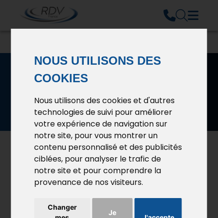
NOUS UTILISONS DES
COOKIES
Nous utilisons des cookies et d'autres
technologies de suivi pour améliorer
votre expérience de navigation sur
notre site, pour vous montrer un
contenu personnalisé et des publicités
ciblées, pour analyser le trafic de
notre site et pour comprendre la
Nos adresses et Contacts
provenance de nos visiteurs.
RDV FRANCE
RDV Sud-Est
12 RUE DU LANGUEDOC
BAT A1Le mas des entreprises
95310 SAINT OUEN L'AUMONE
5 avenue Lionel Terray
Changer
Téléphone : 01 39 09 11 11
69330 Meyzieu
Je
Téléphone : 04 78 26 17 33
mes
J'accepte