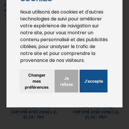
Notre offre couvre des puissances de 1 à 22 kW, avec des
motorisations électriques ou pneumatiques, adaptées à
Nous utilisons des cookies et d'autres
tous vos besoins industriels spécifiques.
technologies de suivi pour améliorer
votre expérience de navigation sur
Aspirateur Atex : Demandez un Devis
notre site, pour vous montrer un
contenu personnalisé et des publicités
ciblées, pour analyser le trafic de
notre site et pour comprendre la
provenance de nos visiteurs.
Changer
Je
mes
J'accepte
refuse
préférences
ASPIRATEUR INDUSTRIEL
ASPIRATEUR INDUSTRIEL
À AIR COMPRIMÉ,
À AIR COMPRIMÉ,
CERTIFIÉ ATEX ZONE 1, 2,
CERTIFIÉ ATEX ZONE 1, 2,
21, 22 - 19V
21, 22 - 25V