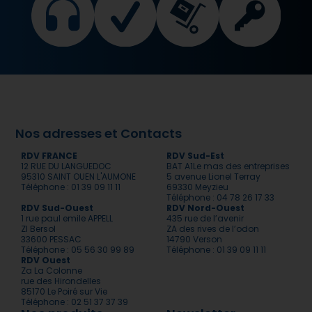
Nos adresses et Contacts
RDV FRANCE
RDV Sud-Est
12 RUE DU LANGUEDOC
BAT A1Le mas des entreprises
95310 SAINT OUEN L'AUMONE
5 avenue Lionel Terray
Téléphone : 01 39 09 11 11
69330 Meyzieu
Téléphone : 04 78 26 17 33
RDV Sud-Ouest
RDV Nord-Ouest
1 rue paul emile APPELL
435 rue de l’avenir
ZI Bersol
ZA des rives de l’odon
33600 PESSAC
14790 Verson
Téléphone : 05 56 30 99 89
Téléphone : 01 39 09 11 11
RDV Ouest
Za La Colonne
rue des Hirondelles
85170 Le Poiré sur Vie
Téléphone : 02 51 37 37 39