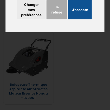
Changer
Je
Balayeuse Thermique
XTREMA | BALAYEUSE
mes
J'accepte
refuse
Aspirante Autotractée
AUTOPORTEE
préférences
Moteur Honda Essence
- B500ST
Balayeuse Thermique
Aspirante Autotractée
Moteur Essence Honda
- B700ST