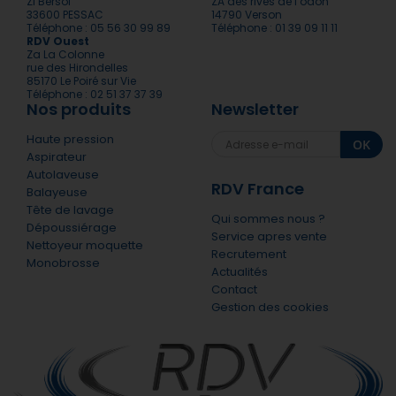
ZI Bersol
ZA des rives de l’odon
33600 PESSAC
14790 Verson
Téléphone : 05 56 30 99 89
Téléphone : 01 39 09 11 11
RDV Ouest
Za La Colonne
rue des Hirondelles
85170 Le Poiré sur Vie
Téléphone : 02 51 37 37 39
Nos produits
Newsletter
Haute pression
OK
Aspirateur
Autolaveuse
RDV France
Balayeuse
Tête de lavage
Qui sommes nous ?
Dépoussiérage
Service apres vente
Nettoyeur moquette
Recrutement
Monobrosse
Actualités
Contact
Gestion des cookies