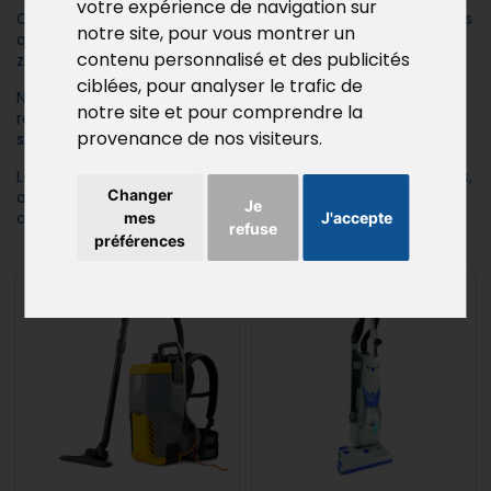
votre expérience de navigation sur
Certains aspirateurs sont équipés de filtres spécifiques, tels
notre site, pour vous montrer un
que les filtres HEPA ou filtres absolus, pour le travail en
contenu personnalisé et des publicités
zones sensibles ou l’aspiration de poussières dangereuses.
ciblées, pour analyser le trafic de
Nous proposons également des aspirateurs à pompe
notre site et pour comprendre la
refoulante, permettant d’aspirer et de rejeter
provenance de nos visiteurs.
simultanément les liquides.
La gamme RDV comprend des modèles à 1, 2 ou 3 moteurs,
Changer
avec des cuves en inox ou en polypropylène (PPL) et des
Je
capacités de 5, 10, 25, 35 et 77 litres.
mes
J'accepte
refuse
préférences