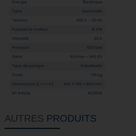
Énergie
Électrique
Type
Eau froide
Tension
400 V – 50 Hz
Puissance moteur
15 kW
Intensité
30 A
Pression
500 bar
Débit
16 l/min – 960 l/h
Type de pompe
Industrielle
Poids
170 kg
Dimensions (L × l × h)
950 × 760 × 850 mm
N° Article
ACD516
AUTRES
PRODUITS