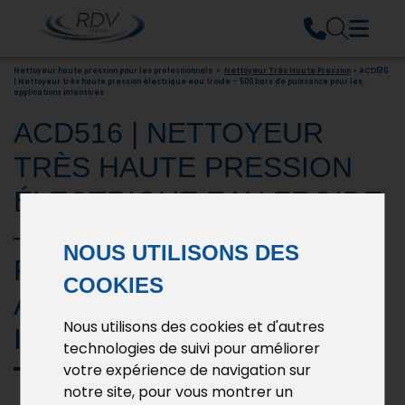
Nettoyeur haute pression pour les professionnels
>
Nettoyeur Très Haute Pression
> ACD516
| Nettoyeur très haute pression électrique eau froide – 500 bars de puissance pour les
applications intensives
ACD516 | NETTOYEUR
TRÈS HAUTE PRESSION
ÉLECTRIQUE EAU FROIDE
– 500 BARS DE
NOUS UTILISONS DES
PUISSANCE POUR LES
COOKIES
APPLICATIONS
Nous utilisons des cookies et d'autres
INTENSIVES
technologies de suivi pour améliorer
votre expérience de navigation sur
notre site, pour vous montrer un