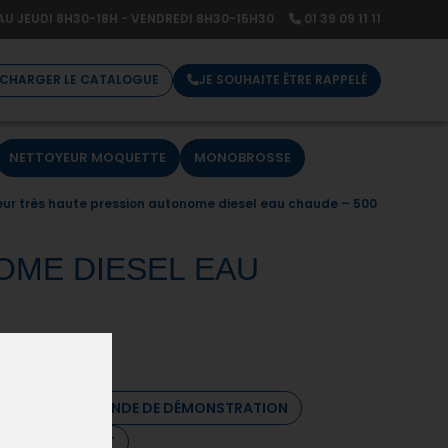
AU JEUDI 8H30-18H - VENDREDI 8H30-15H30
01 39 09 11 11
ÉCHARGER LE CATALOGUE
JE SOUHAITE ÊTRE RAPPELÉ
NETTOYEUR MOQUETTE
MONOBROSSE
eur très haute pression autonome diesel eau chaude – 500
OME DIESEL EAU
 DEVIS
DEMANDE DE DÉMONSTRATION
 RENSEIGNEMENT