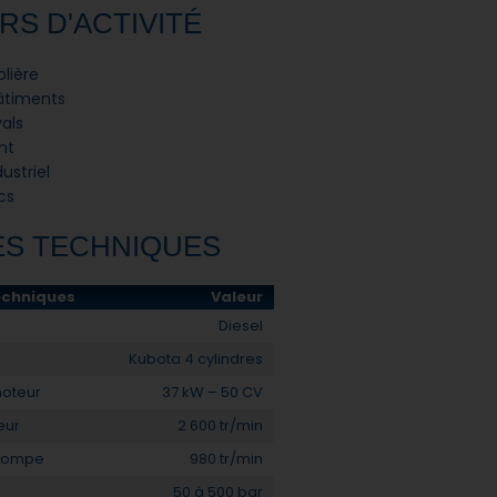
RS D'ACTIVITÉ
olière
âtiments
als
nt
ustriel
cs
S TECHNIQUES
echniques
Valeur
Diesel
Kubota 4 cylindres
moteur
37 kW – 50 CV
eur
2 600 tr/min
 pompe
980 tr/min
50 à 500 bar