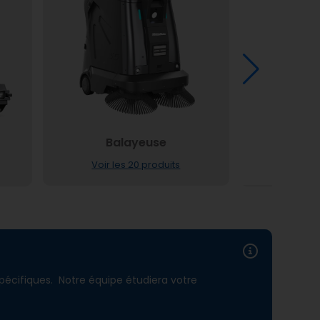
Balayeuse
Tête
Voir les 20 produits
Voir l
pécifiques. Notre équipe étudiera votre