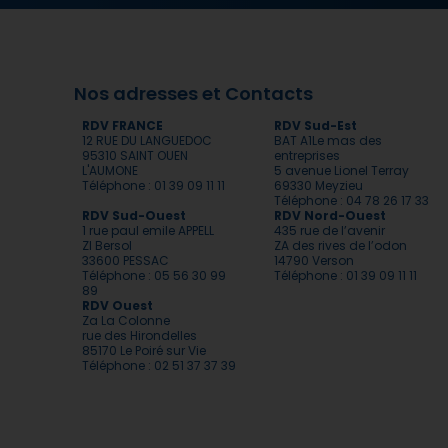
Nos adresses et Contacts
RDV FRANCE
RDV Sud-Est
12 RUE DU LANGUEDOC
BAT A1Le mas des
95310 SAINT OUEN
entreprises
L'AUMONE
5 avenue Lionel Terray
Téléphone : 01 39 09 11 11
69330 Meyzieu
Téléphone : 04 78 26 17 33
RDV Sud-Ouest
RDV Nord-Ouest
1 rue paul emile APPELL
435 rue de l’avenir
ZI Bersol
ZA des rives de l’odon
33600 PESSAC
14790 Verson
Téléphone : 05 56 30 99
Téléphone : 01 39 09 11 11
89
RDV Ouest
Za La Colonne
rue des Hirondelles
85170 Le Poiré sur Vie
Téléphone : 02 51 37 37 39