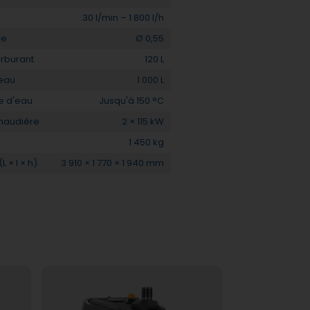
30 l/min – 1 800 l/h
se
Ø 0,55
arburant
120 L
'eau
1 000 L
e d'eau
Jusqu'à 150 °C
haudière
2 × 115 kW
1 450 kg
 × l × h)
3 910 × 1 770 × 1 940 mm