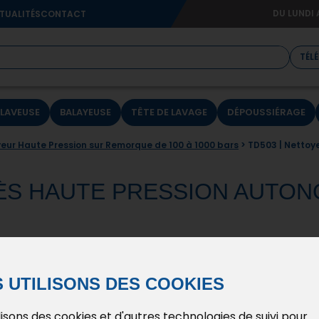
DU LUNDI 
TUALITÉS
CONTACT
TÉL
LAVEUSE
BALAYEUSE
TÊTE DE LAVAGE
DÉPOUSSIÉRAGE
eur Haute Pression sur Remorque de 100 à 1000 bars
> TD503 | Nettoy
RÈS HAUTE PRESSION AUTON
 UTILISONS DES COOKIES
DEMANDE DE
DEMANDE DE
lisons des cookies et d'autres technologies de suivi pour