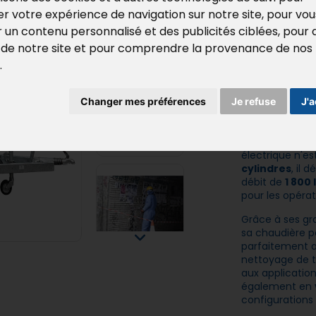
r votre expérience de navigation sur notre site, pour vou
Le
TD503
est
un contenu personnalisé et des publicités ciblées, pour 
autonome dies
ic de notre site et pour comprendre la provenance de nos
exigeants. Av
.
un gros débit
du décapage, 
Changer mes préférences
Je refuse
J'
des canalisat
Le
TD503
assoc
intervenir sur
électrique n'es
cylindres
, il 
débit de
1 800 
pour les opérat
Grâce à ses gra
sa chaudière 
parfaitement 
nettoyage de t
aux applications
également en
configurations 