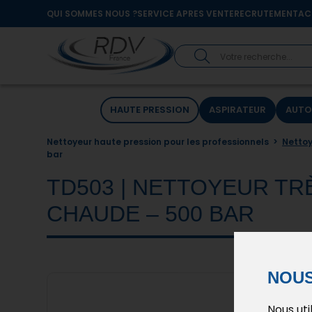
QUI SOMMES NOUS ?
SERVICE APRES VENTE
RECRUTEMENT
AC
HAUTE PRESSION
ASPIRATEUR
AUTO
Nettoyeur haute pression pour les professionnels
>
Nettoy
bar
TD503 | NETTOYEUR T
CHAUDE – 500 BAR
NOUS
Nous uti