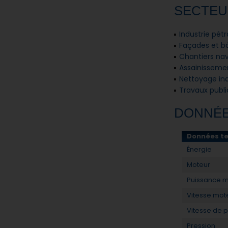
SECTEU
Industrie pétr
Façades et b
Chantiers nav
Assainisseme
Nettoyage ind
Travaux publi
DONNÉE
Données t
Énergie
Moteur
Puissance 
Vitesse mot
Vitesse de
Pression