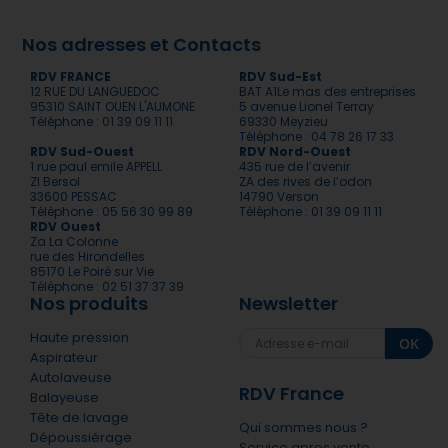
Nos adresses et Contacts
RDV FRANCE
RDV Sud-Est
12 RUE DU LANGUEDOC
BAT A1Le mas des entreprises
95310 SAINT OUEN L'AUMONE
5 avenue Lionel Terray
Téléphone : 01 39 09 11 11
69330 Meyzieu
Téléphone : 04 78 26 17 33
RDV Sud-Ouest
RDV Nord-Ouest
1 rue paul emile APPELL
435 rue de l’avenir
ZI Bersol
ZA des rives de l’odon
33600 PESSAC
14790 Verson
Téléphone : 05 56 30 99 89
Téléphone : 01 39 09 11 11
RDV Ouest
Za La Colonne
rue des Hirondelles
85170 Le Poiré sur Vie
Téléphone : 02 51 37 37 39
Nos produits
Newsletter
Haute pression
OK
Aspirateur
Autolaveuse
RDV France
Balayeuse
Tête de lavage
Qui sommes nous ?
Dépoussiérage
Service apres vente