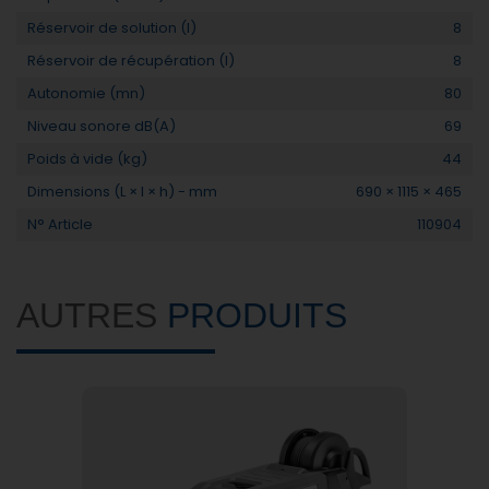
Réservoir de solution (l)
8
Réservoir de récupération (l)
8
Autonomie (mn)
80
Niveau sonore dB(A)
69
Poids à vide (kg)
44
Dimensions (L × l × h) - mm
690 × 1115 × 465
N° Article
110904
AUTRES
PRODUITS