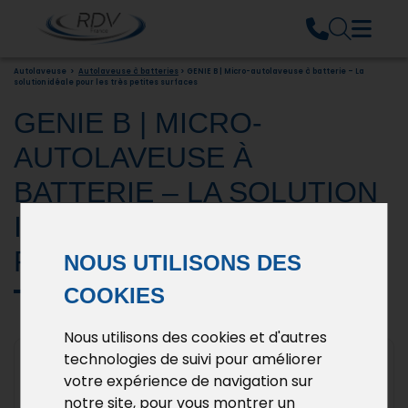
Autolaveuse
>
Autolaveuse à batteries
> GENIE B | Micro-autolaveuse à batterie – La
solution idéale pour les très petites surfaces
GENIE B | MICRO-
AUTOLAVEUSE À
BATTERIE – LA SOLUTION
IDÉALE POUR LES TRÈS
PETITES SURFACES
NOUS UTILISONS DES
COOKIES
Nous utilisons des cookies et d'autres
technologies de suivi pour améliorer
votre expérience de navigation sur
notre site, pour vous montrer un